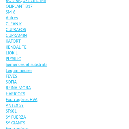
ROMBIQUEL Zinc Mn
OLIPLANT B17
SM 6
Autres
CLEAN K
CUPRAFOS
CUPRAMIN
KAFORT
KENDAL TE
LIOKIL
PLYSILIC
Semences et substrats
Légumineuses
FÈVES
SOFIA
REINA MORA
HARICOTS
Fourragères HVA
ANTEX SY
SF681
SY FUERZA
SY GIANTS