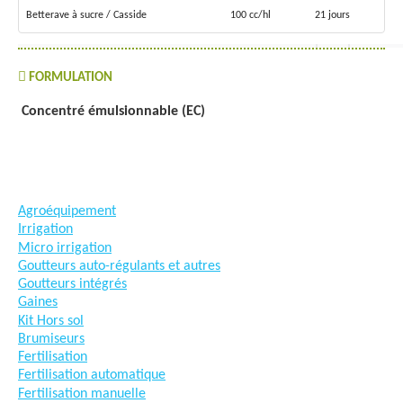
Betterave à sucre / Casside
100 cc/hl
21 jours
FORMULATION
Concentré émulsionnable (EC)
#goutteàgoutte #microirrigation #irrigation #agriculture
#semences #phyto #engrais
Agroéquipement
Irrigation
Micro irrigation
Goutteurs auto-régulants et autres
Goutteurs intégrés
Gaines
Kit Hors sol
Brumiseurs
Fertilisation
Fertilisation automatique
Fertilisation manuelle