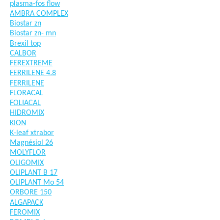
plasma-fos flow
AMBRA COMPLEX
Biostar zn
Biostar zn- mn
Brexil top
CALBOR
FEREXTREME
FERRILENE 4.8
FERRILENE
FLORACAL
FOLIACAL
HIDROMIX
KION
K-leaf xtrabor
Magnésiol 26
MOLYFLOR
OLIGOMIX
OLIPLANT B 17
OLIPLANT Mo 54
ORBORE 150
ALGAPACK
FEROMIX