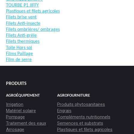
TOURBE P1 JIFFY
Plastiques et filets agricoles
Filets brise vent
Filets Anti-insecte
Filets ombrières/ ombrages
Filets Anti-grêle
Filets thermiques
Toile Hors sol
Films Paillage
Film de serre
PRODUITS
AGROÉQUIPEMENT
AGROFOURNITURE
Irrigation
Produits phytosanitaires
Matériel solaire
Engrais
Pompage
Compléments nutritionnels
Traitement des eaux
Semences et substrats
Arrosage
Plastiques et filets agricoles