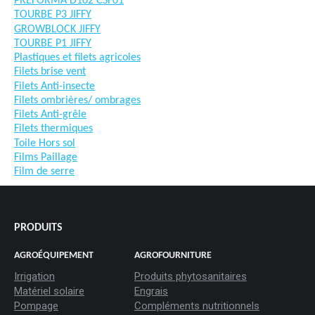
PREFORMA D102 CSF01
TOURBE P3 JIFFY
GROWBLOCK JIFFY
TOURBE P1 JIFFY
Plastiques et filets agricoles
Filets brise vent
Filets Anti-insecte
Filets ombrières/ ombrages
Filets Anti-grêle
Filets thermiques
Toile Hors sol
Films Paillage
Film de serre
PRODUITS
AGROÉQUIPEMENT
AGROFOURNITURE
Irrigation
Produits phytosanitaires
Matériel solaire
Engrais
Pompage
Compléments nutritionnels