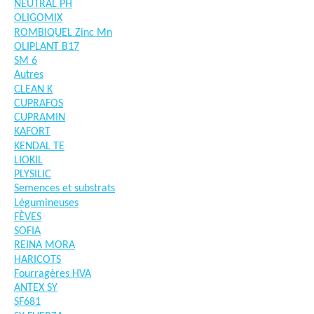
NEUTRAL PH
OLIGOMIX
ROMBIQUEL Zinc Mn
OLIPLANT B17
SM 6
Autres
CLEAN K
CUPRAFOS
CUPRAMIN
KAFORT
KENDAL TE
LIOKIL
PLYSILIC
Semences et substrats
Légumineuses
FÈVES
SOFIA
REINA MORA
HARICOTS
Fourragères HVA
ANTEX SY
SF681