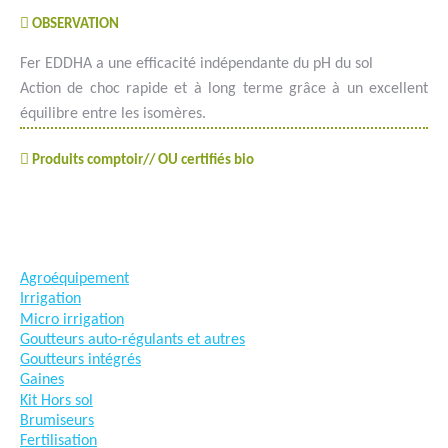
OBSERVATION
Fer EDDHA a une efficacité indépendante du pH du sol
Action de choc rapide et à long terme grâce à un excellent
équilibre entre les isomères.
Produits comptoir// OU certifiés bio
#goutteàgoutte #microirrigation #irrigation #agriculture
#semences #phyto #engrais
Agroéquipement
Irrigation
Micro irrigation
Goutteurs auto-régulants et autres
Goutteurs intégrés
Gaines
Kit Hors sol
Brumiseurs
Fertilisation