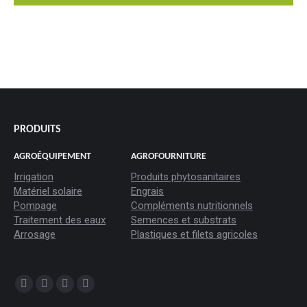
#goutteàgoutte #microirrigation #irrigation #agriculture
#semences #phyto #engrais
PRODUITS
AGROÉQUIPEMENT
AGROFOURNITURE
Irrigation
Produits phytosanitaires
Matériel solaire
Engrais
Pompage
Compléments nutritionnels
Traitement des eaux
Semences et substrats
Arrosage
Plastiques et filets agricoles
Trouvez nous sur :
La
La
La
La