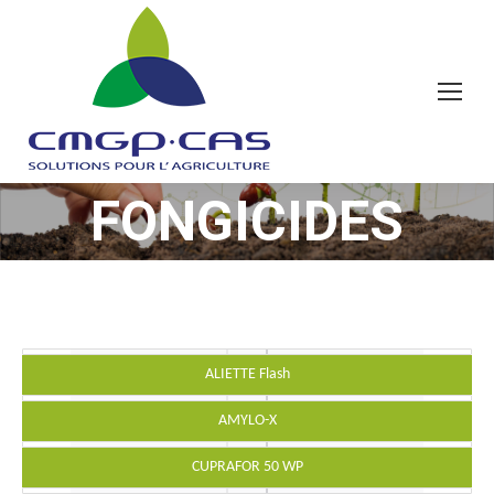
FONGICIDES
Vous êtes ici :
ALIETTE Flash
AMYLO-X
CUPRAFOR 50 WP