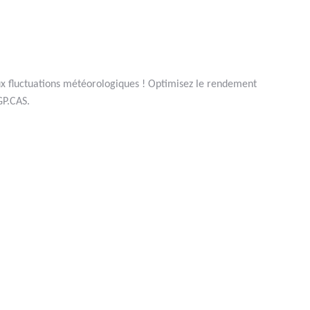
 #phyto #engrais
aux fluctuations météorologiques ! Optimisez le rendement
GP.CAS.