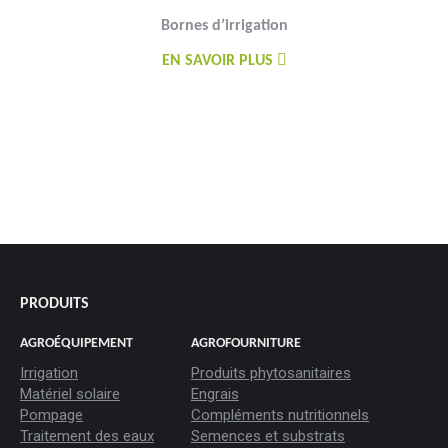
Bornes d’irrigation
EN SAVOIR PLUS
PRODUITS
AGROÉQUIPEMENT
AGROFOURNITURE
Irrigation
Produits phytosanitaires
Matériel solaire
Engrais
Pompage
Compléments nutritionnels
Traitement des eaux
Semences et substrats